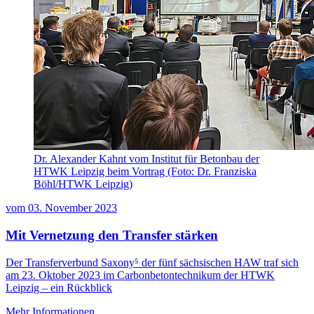
Dr. Alexander Kahnt vom Institut für Betonbau der
HTWK Leipzig beim Vortrag (Foto: Dr. Franziska
Böhl/HTWK Leipzig)
vom
03. November 2023
Mit Vernetzung den Transfer stärken
Der Transferverbund Saxony⁵ der fünf sächsischen HAW traf sich
am 23. Oktober 2023 im Carbonbetontechnikum der HTWK
Leipzig – ein Rückblick
Mehr Informationen