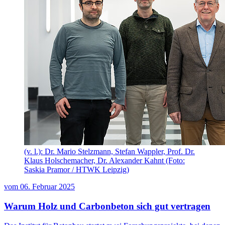
(v. l.): Dr. Mario Stelzmann, Stefan Wappler, Prof. Dr.
Klaus Holschemacher, Dr. Alexander Kahnt (Foto:
Saskia Pramor / HTWK Leipzig)
vom
06. Februar 2025
Warum Holz und Carbonbeton sich gut vertragen