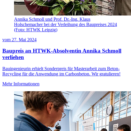
Annika Schmoll und Prof. Dr.-Ing. Klaus
Holschemacher bei der Verleihung des Baupreises 2024
(Foto: HTWK Leipzig)
vom
27. Mai 2024
Baupreis an HTWK-Absolventin Annika Schmoll
verliehen
Bauingenieurin erhielt Sonderpreis für Masterarbeit zum Beton-
Recycling für die Anwendung im Carbonbeton. Wir gratulieren!
Mehr Informationen