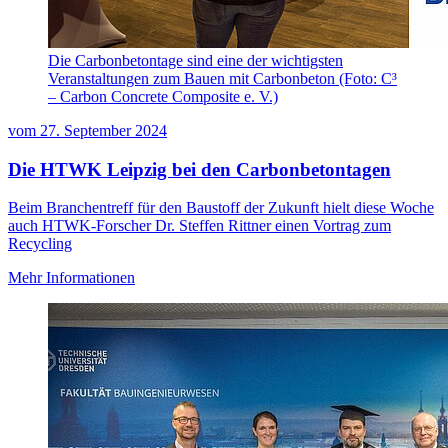
Die Carbonbetontage sind eine der wichtigsten
Veranstaltungen zum Bauen mit Carbonbeton (Foto: C³
– Carbon Concrete Composite e. V.)
vom
27. September 2024
Die HTWK Leipzig bei den Carbonbetontagen
Beim Branchentreff für den Baustoff der Zukunft hielt diese Woche
auch HTWK-Forscher Dr. Steffen Rittner einen Vortrag zum
Recycling
Mehr Informationen