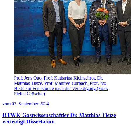
Prof. Jens Otto, Prof. Katharina Kleinschrot, Dr.
Matthias Tietze, Prof. Manfred Curbach, Prof. Ivo
Herle zur Feierstunde nach der Verteidigung (Foto:
Stefan Gröschel)
vom
03. September 2024
HTWK-Gastwissenschaftler Dr. Matthias Tietze
verteidigt Dissertation