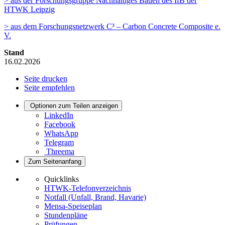
> aus der Forschungsgruppe Nachhaltiges Bauen des IfB der
HTWK Leipzig
> aus dem Forschungsnetzwerk C³ – Carbon Concrete Composite e.
V.
Stand
16.02.2026
Seite drucken
Seite empfehlen
Optionen zum Teilen anzeigen
LinkedIn
Facebook
WhatsApp
Telegram
Threema
Zum Seitenanfang
Quicklinks
HTWK-Telefonverzeichnis
Notfall (Unfall, Brand, Havarie)
Mensa-Speiseplan
Stundenpläne
Prüfungen