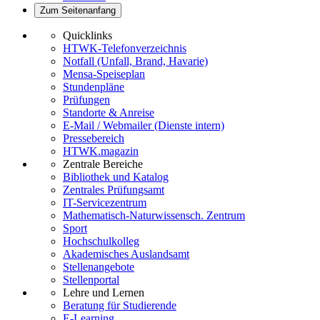
Zum Seitenanfang
Quicklinks
HTWK-Telefonverzeichnis
Notfall (Unfall, Brand, Havarie)
Mensa-Speiseplan
Stundenpläne
Prüfungen
Standorte & Anreise
E-Mail / Webmailer (Dienste intern)
Pressebereich
HTWK.magazin
Zentrale Bereiche
Bibliothek und Katalog
Zentrales Prüfungsamt
IT-Servicezentrum
Mathematisch-Naturwissensch. Zentrum
Sport
Hochschulkolleg
Akademisches Auslandsamt
Stellenangebote
Stellenportal
Lehre und Lernen
Beratung für Studierende
E-Learning